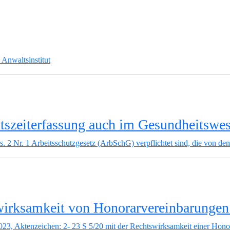
 Anwaltsinstitut
eitszeiterfassung auch im Gesundheitswe
s. 2 Nr. 1 Arbeitsschutzgesetz (ArbSchG) verpflichtet sind, die von den
swirksamkeit von Honorarvereinbarunge
2023, Aktenzeichen: 2- 23 S 5/20 mit der Rechtswirksamkeit einer Hon